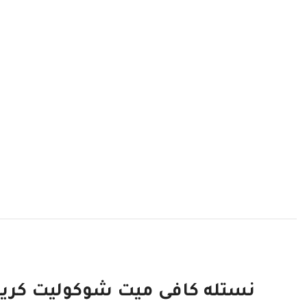
نستله كافى ميت شوكوليت كريم بدو