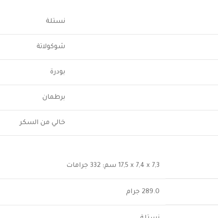
نستلة
شوكولاتة
بودرة
برطمان
خالي من السكر
‎17,5 x 7,4 x 7,3 سم; 332 جرامات
‎289.0 جرام