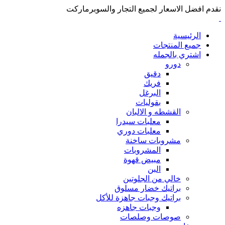
نقدم افضل الاسعار لجميع التجار والسوبرماركت
الرئيسية
جميع المنتجات
اشتري بالجمله
دورو
دقيق
فريك
البرغل
بقوليات
القشطه و الالبان
معلبات سيدرا
معلبات دوري
مشروبات ساخنة
المشروبات
مبيض قهوة
البن
خالي من الجلوتين
براتيك خضار مسلوق
براتيك وجبات جاهزة للأكل
وجبات جاهزه
صوصات وصلصات