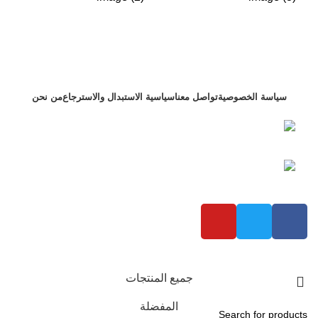
سياسة الخصوصية
تواصل معنا
سياسية الاستبدال والاسترجاع
من نحن
التجمع الاول بنفسج 4 فيلا 122 محافظة القاهرة ,
مصر
+201000075459 رقم الهاتف:
شركة عزام للاستيراد
2023 تم تطويره بواسطة
Bold Brand
جميع المنتجات
المفضلة