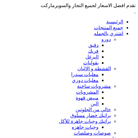
نقدم افضل الاسعار لجميع التجار والسوبرماركت
الرئيسية
جميع المنتجات
اشتري بالجمله
دورو
دقيق
فريك
البرغل
بقوليات
القشطه و الالبان
معلبات سيدرا
معلبات دوري
مشروبات ساخنة
المشروبات
مبيض قهوة
البن
خالي من الجلوتين
براتيك خضار مسلوق
براتيك وجبات جاهزة للأكل
وجبات جاهزه
صوصات وصلصات