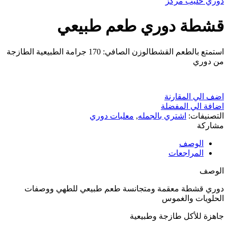
دوري حليب مركز
قشطة دوري طعم طبيعي
استمتع بالطعم القشطالوزن الصافي: 170 جرامة الطبيعية الطازجة
من دوري
اضف الي المقارنة
اضافة الي المفضلة
التصنيفات:
اشتري بالجمله
,
معلبات دوري
مشاركة
الوصف
المراجعات
الوصف
دوري قشطة معقمة ومتجانسة طعم طبيعي للطهي ووصفات
الحلويات والغموس
جاهزة للأكل طازجة وطبيعية