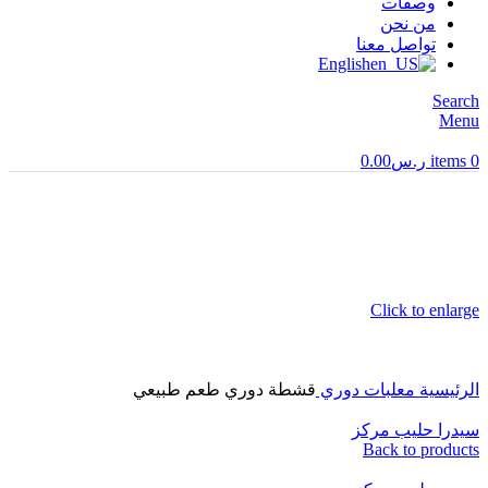
وصفات
من نحن
تواصل معنا
English
Search
Menu
0
items
ر.س
0.00
Click to enlarge
الرئيسية
معلبات دوري
قشطة دوري طعم طبيعي
سيدرا حليب مركز
Back to products