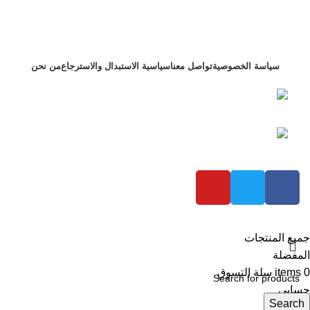
سياسة الخصوصية
تواصل معنا
سياسية الاستبدال والاسترجاع
من نحن
التجمع الاول بنفسج 4 فيلا 122 محافظة القاهرة ,
مصر
+201000075459 رقم الهاتف:
شركة عزام للاستيراد
2023 تم تطويره بواسطة
Bold Brand
جميع المنتجات
المفضلة
0
items
سلة التسوق
حسابي
Search