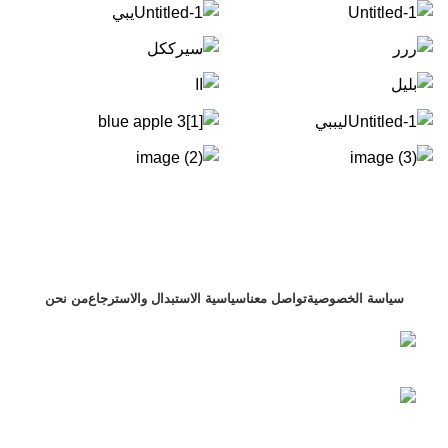
سياسة الخصوصية
تواصل معنا
سياسية الاستبدال والاسترجاع
من نحن
التجمع الاول بنفسج 4 فيلا 122 محافظة القاهرة ,
مصر
+201000075459 رقم الهاتف: