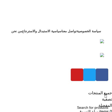
سياسة الخصوصية
تواصل معنا
سياسية الاستبدال والاسترجاع
من نحن
التجمع الاول بنفسج 4 فيلا 122 محافظة القاهرة ,
مصر
+201000075459 رقم الهاتف:
شركة عزام للاستيراد
2023 تم تطويره بواسطة
Bold Brand
جميع المنتجات
تصفية
المفضلة
0
items
سلة التسوق