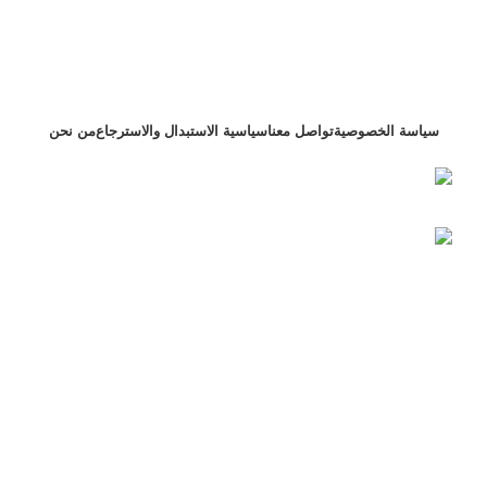
سياسة الخصوصية
تواصل معنا
سياسية الاستبدال والاسترجاع
من نحن
التجمع الاول بنفسج 4 فيلا 122 محافظة القاهرة ,
مصر
+201000075459 رقم الهاتف:
شركة عزام للاستيراد
2023 تم تطويره بواسطة
Bold Brand
جميع المنتجات
تصفية
المفضلة
0
items
سلة التسوق