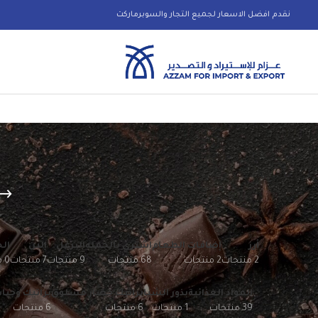
نقدم افضل الاسعار لجميع التجار والسوبرماركت
أرز
إضافات الطعام
اشتري بالجمله
البرغل
البن
الح
2 منتجات
2 منتجات
68 منتجات
9 منتجات
7 منتجات
0 منتجات
المواد الغذائية
بذور الشيا
براتيك خضار مسلوق
براتيك وجبا
39 منتجات
1 منتجات
6 منتجات
6 منتجات