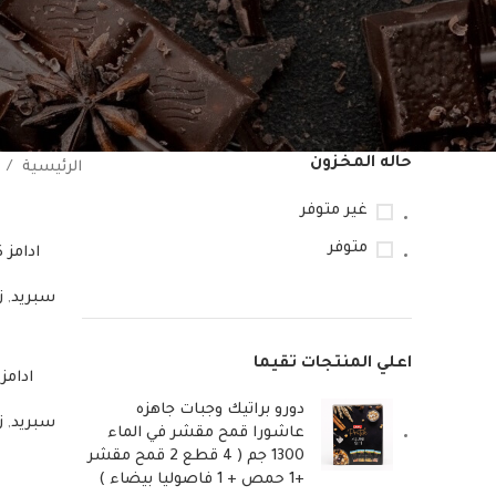
حاله المخزون
الرئيسية
غير متوفر
متوفر
ادامز كر
سبريد
,
ز
اعلي المنتجات تقيما
ادامز ك
دورو براتيك وجبات جاهزه
سبريد
,
ز
عاشورا قمح مقشر في الماء
1300 جم ( 4 قطع 2 قمح مقشر
+1 حمص + 1 فاصوليا بيضاء )